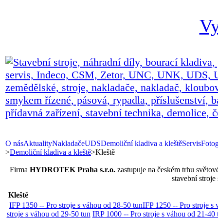
Vy
O nás
Aktuality
Nakladače
UDS
Demoliční kladiva a kleště
Servis
Fotog
>
Demoliční kladiva a kleště
>
Kleště
Firma
HYDROTEK Praha s.r.o.
zastupuje na českém trhu světo
stavební stroj
Kleště
IFP 1350 -- Pro stroje s váhou od 28-50 tun
IFP 1250 -- Pro stroje s
stroje s váhou od 29-50 tun
IRP 1000 -- Pro stroje s váhou od 21-40 