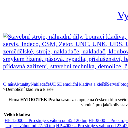
Vy
O nás
Aktuality
Nakladače
UDS
Demoliční kladiva a kleště
Servis
Fotog
>
Demoliční kladiva a kleště
Firma
HYDROTEK Praha s.r.o.
zastupuje na českém trhu svět
vhodná pro jakékoliv stav
Velká kladiva
HP-12000 -- Pro stroje s váhou od 45-120 tun
HP-9000 -- Pro stroje
stroje s váhou od 27-50 tun
HP-4000 -- Pro stroje s váhou od 23-42