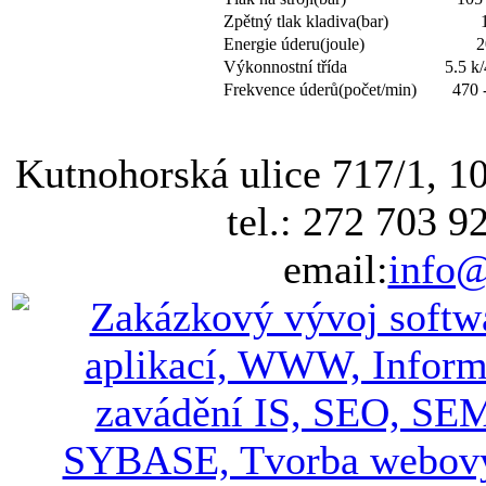
Zpětný tlak kladiva(bar)
Energie úderu(joule)
2
Výkonnostní třída
5.5 k
Frekvence úderů(počet/min)
470 
Kutnohorská ulice 717/1, 1
tel.: 272 703 9
email:
info@