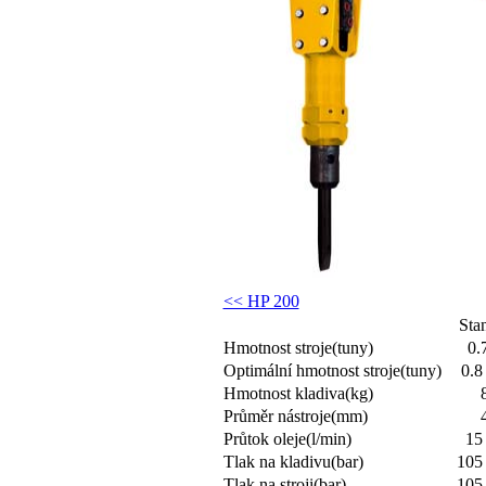
<< HP 200
Sta
Hmotnost stroje(tuny)
0.
Optimální hmotnost stroje(tuny)
0.8
Hmotnost kladiva(kg)
Průměr nástroje(mm)
Průtok oleje(l/min)
15 
Tlak na kladivu(bar)
105 
Tlak na stroji(bar)
105 