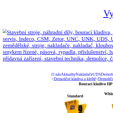
Vy
O nás
Aktuality
Nakladače
UDS
Demolič
>
Demoliční kladiva a kleště
>
Demoličn
Bourací kladivo HP
Whis
Standard